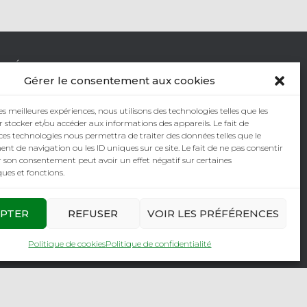
RÉALISATION
Gérer le consentement aux cookies
les meilleures expériences, nous utilisons des technologies telles que les
 stocker et/ou accéder aux informations des appareils. Le fait de
ces technologies nous permettra de traiter des données telles que le
 de navigation ou les ID uniques sur ce site. Le fait de ne pas consentir
Création de site web & photographe
r son consentement peut avoir un effet négatif sur certaines
www.visuellement.fr
ques et fonctions.
PTER
REFUSER
VOIR LES PRÉFÉRENCES
Politique de cookies
Politique de confidentialité