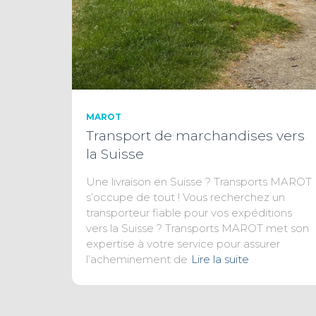
MAROT
Transport de marchandises vers
la Suisse
Une livraison en Suisse ? Transports MAROT
s’occupe de tout ! Vous recherchez un
transporteur fiable pour vos expéditions
vers la Suisse ? Transports MAROT met son
expertise à votre service pour assurer
l’acheminement de
Lire la suite