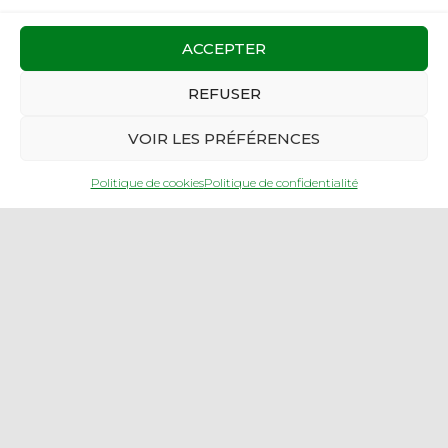
ACCEPTER
REFUSER
RÉALISATION
VOIR LES PRÉFÉRENCES
Politique de cookies
Politique de confidentialité
Création de site web & photographe
www.visuellement.fr
PLAN DE SITE
MENTIONS LÉGALES
POLITIQUE DE CONFIDENTIALITÉ