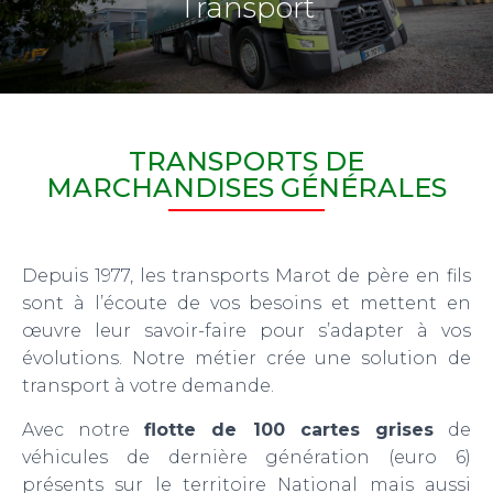
Transport
TRANSPORTS DE
MARCHANDISES GÉNÉRALES
Depuis 1977, les transports Marot de père en fils
sont à l’écoute de vos besoins et mettent en
œuvre leur savoir-faire pour s’adapter à vos
évolutions. Notre métier crée une solution de
transport à votre demande.
Avec notre
flotte de 100 cartes grises
de
véhicules de dernière génération (euro 6)
présents sur le territoire National mais aussi