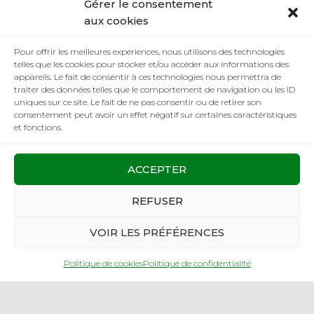
Gérer le consentement
aux cookies
Pour offrir les meilleures expériences, nous utilisons des technologies
telles que les cookies pour stocker et/ou accéder aux informations des
Facebook
Cliquez pour accepter les cookies
appareils. Le fait de consentir à ces technologies nous permettra de
traiter des données telles que le comportement de navigation ou les ID
marketing et activer ce contenu
uniques sur ce site. Le fait de ne pas consentir ou de retirer son
consentement peut avoir un effet négatif sur certaines caractéristiques
et fonctions.
ACCEPTER
REFUSER
RÉALISATION
VOIR LES PRÉFÉRENCES
Politique de cookies
Politique de confidentialité
Création de site web & photographe