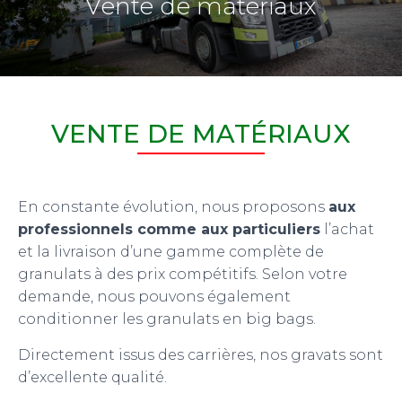
Vente de matériaux
VENTE DE MATÉRIAUX
En constante évolution, nous proposons
aux
professionnels comme aux particuliers
l’achat
et la livraison d’une gamme complète de
granulats à des prix compétitifs. Selon votre
demande, nous pouvons également
conditionner les granulats en big bags.
Directement issus des carrières, nos gravats sont
d’excellente qualité.