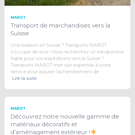
MAROT
Transport de marchandises vers la
Suisse
Une livraison en Suisse ? Transports MAROT
s’occupe de tout ! Vous recherchez un transporteur
fiable pour vos expéditions vers la Suisse ?
Transports MAROT met son expertise à votre
service pour assurer l’acheminement de
Lire la suite
MAROT
Découvrez notre nouvelle gamme de
matériaux décoratifs et
d’aménagement extérieur !