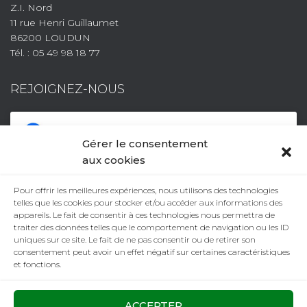
Z.I. Nord
11 rue Henri Guillaumet
86200 LOUDUN
Tél. : 05 49 98 18 77
REJOIGNEZ-NOUS
Gérer le consentement
aux cookies
Pour offrir les meilleures expériences, nous utilisons des technologies
telles que les cookies pour stocker et/ou accéder aux informations des
Facebook
Cliquez pour accepter les cookies
appareils. Le fait de consentir à ces technologies nous permettra de
traiter des données telles que le comportement de navigation ou les ID
marketing et activer ce contenu
uniques sur ce site. Le fait de ne pas consentir ou de retirer son
consentement peut avoir un effet négatif sur certaines caractéristiques
et fonctions.
ACCEPTER