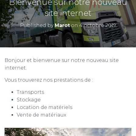
Bienvenue sur notre nouveau
site internet
Published by
Marot
on
4 octobre 2019
Bonjour et bienvenue sur notre nouveau site
internet.
Vous trouverez nos prestations de :
Transports
Stockage
Location de matériels
Vente de matériaux