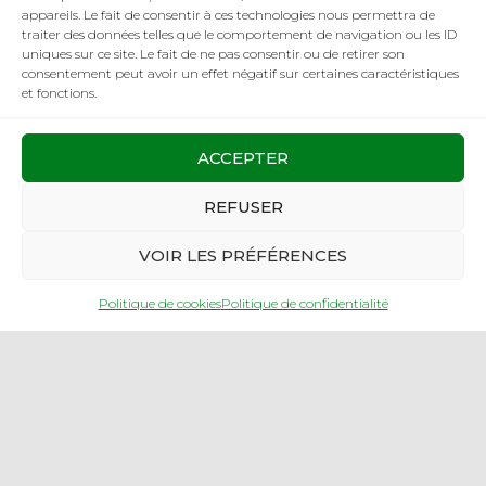
Facebook
Cliquez pour accepter les cookies
appareils. Le fait de consentir à ces technologies nous permettra de
traiter des données telles que le comportement de navigation ou les ID
marketing et activer ce contenu
uniques sur ce site. Le fait de ne pas consentir ou de retirer son
consentement peut avoir un effet négatif sur certaines caractéristiques
et fonctions.
ACCEPTER
REFUSER
RÉALISATION
VOIR LES PRÉFÉRENCES
Politique de cookies
Politique de confidentialité
Création de site web & photographe
www.visuellement.fr