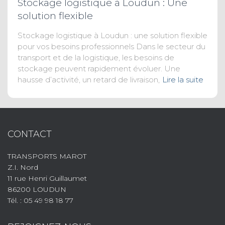
Stockage logistique à Loudun : Une
solution flexible
Stockage logistique à Loudun : une solution flexible
pour vos besoins professionnels Dans le secteur du
transport et de la logistique, les besoins de
stockage peuvent rapidement évoluer. Une
hausse d’activité, un retard de livraison,
Lire la suite
CONTACT
TRANSPORTS MAROT
Z.I. Nord
11 rue Henri Guillaumet
86200 LOUDUN
Tél. : 05 49 98 18 77