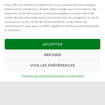
Pour offrir les meilleures expériences, nous utilisons des technologies
telles que les cookies pour stocker et/ou accéder aux informations des
Facebook
Cliquez pour accepter les cookies
appareils. Le fait de consentir à ces technologies nous permettra de
traiter des données telles que le comportement de navigation ou les ID
marketing et activer ce contenu
uniques sur ce site. Le fait de ne pas consentir ou de retirer son
consentement peut avoir un effet négatif sur certaines caractéristiques
et fonctions.
ACCEPTER
REFUSER
RÉALISATION
VOIR LES PRÉFÉRENCES
Politique de cookies
Politique de confidentialité
Création de site web & photographe
www.visuellement.fr