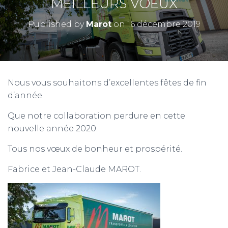
MEILLEURS VOEUX
Published by
Marot
on
16 décembre 2019
Nous vous souhaitons d’excellentes fêtes de fin
d’année.
Que notre collaboration perdure en cette
nouvelle année 2020.
Tous nos vœux de bonheur et prospérité.
Fabrice et Jean-Claude MAROT.